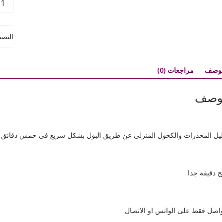
تحليل
المخد
والكح
التصن
المنز
بخم
دقائق
لوصف
مراجعات (0)
فقط
.
وصف
يل المخدرات والكحول المنزلي عن طريق البول بشكل سريع في خمس دقائق .
ئج دقيقة جدا .
واصل فقط على الواتس او الاتصال