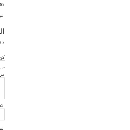
88
الت
ال
لا 
كن 
تقي
مر
الا
الب