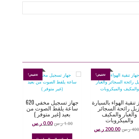
تخفيض!
تخفيض!
 تنقية الهواء بالسيارة
جهاز تسجيل مخفي 620
زيل رائحة السجائر
ساعة يلقط الصوت من
والغبار والمكيف
بعيد (غير متوفر )
والميكروبات
السعر
السعر
0.00
ر.س
1.00
ر.س
السعر
السعر
200.00
ر.س
400
ر.س
الأصلي
الحالي
الأصلي
الحالي
هو:
هو: