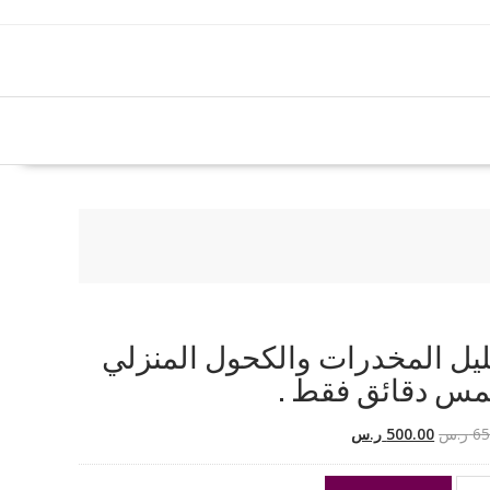
يل المخدرات والكحول المنزلي
مس دقائق فقط .
السعر
السعر
65
ر.س
500.00
ر.س
الأصلي
الحالي
هو:
هو: