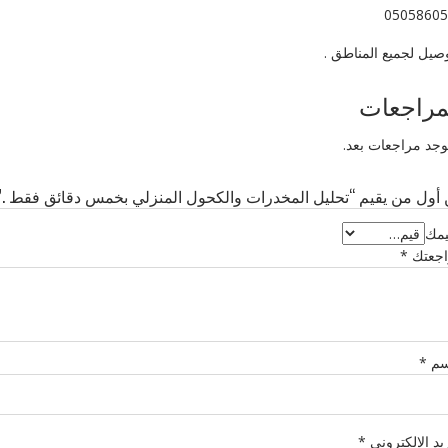
05058605
وصيل لجميع المناطق .
مراجعات
توجد مراجعات بعد.
أول من يقيم “تحليل المخدرات والكحول المنزلي بخمس دقائق فقط .”
يمك
اجعتك
*
سم
*
ريد الإلكتروني
*