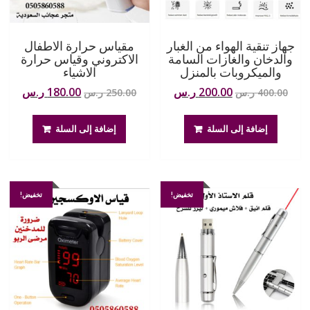
جهاز تنقية الهواء من الغبار
مقياس حرارة الاطفال
والدخان والغازات السامة
الاكتروني وقياس حرارة
والميكروبات بالمنزل
الاشياء
السعر
السعر
السعر
السعر
200.00
ر.س
180.00
ر.س
400.00
ر.س
250.00
ر.س
الأصلي
الحالي
الأصلي
الحال
هو:
هو:
هو:
هو:
إضافة إلى السلة
إضافة إلى السلة
400.00 ر.س.
200.00 ر.س.
250.00 ر.س.
180.00 ر
تخفيض!
تخفيض!