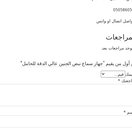
05058605
واصل اتصال او واتس
مراجعات
توجد مراجعات بعد.
أول من يقيم “جهاز سماع نبض الجنين عالي الدقة للحامل”
يمك
اجعتك
*
سم
*