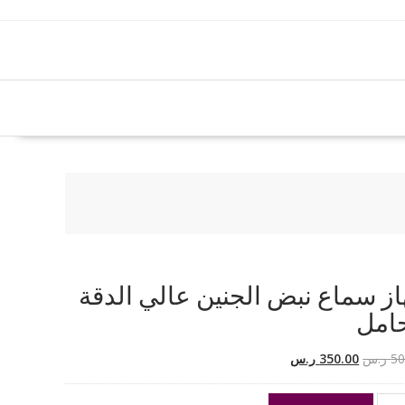
ز سماع نبض الجنين عالي الدقة
امل
السعر
السعر
50
ر.س
350.00
ر.س
الأصلي
الحالي
هو:
هو: