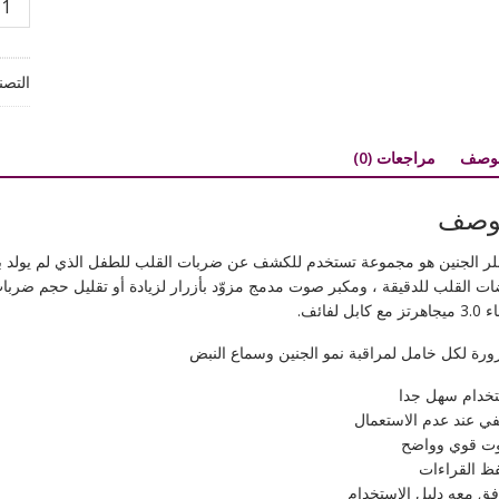
جهاز
سماع
نبض
التصن
الجني
عالي
الدقة
لوصف
مراجعات (0)
للحام
وصف
لر الجنين هو مجموعة تستخدم للكشف عن ضربات القلب للطفل الذي لم يولد ب
ات القلب للدقيقة ، ومكبر صوت مدمج مزوّد بأزرار لزيادة أو تقليل حجم ضربات
ز مع كابل لفائف.
رة لكل خامل لمراقبة نمو الجنين وسماع النبض
خدام سهل جدا
ي عند عدم الاستعمال
ت قوي وواضح
ظ القراءات
ق معه دليل الاستخدام