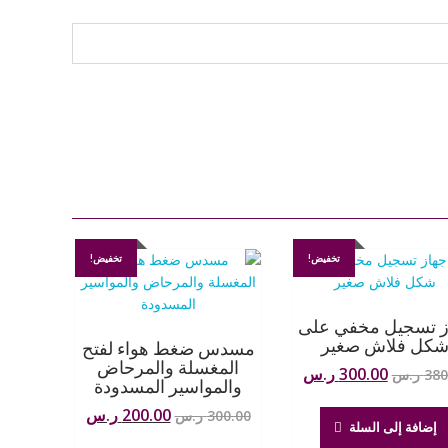
تخفيض!
تخفيض!
ز تسجيل مخفي على
كل فلاش صغير
مسدس ضغط هواء لفتح
المغسلة والمرحاض
السعر
السعر
300.00
ر.س
380
ر.س
والمواسير المسدودة
الأصلي
الحالي
السعر
السعر
200.00
ر.س
هو:
هو:
300.00
ر.س
إضافة إلى السلة
الأصلي
الحالي
380.00 ر.س.
300.00 ر.س.