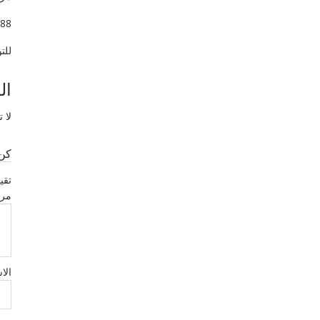
88
للت
ال
لا 
كن 
تقي
مر
الا