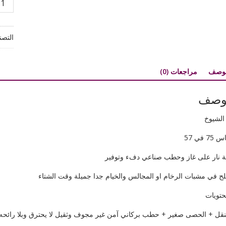
شبة
نار
على
التصن
غاز
وحط
بركان
لوصف
مراجعات (0)
بسعر
الجمل
وصف
 الشيوخ
7 في 57
 نار على غاز وحطب صناعي دفء وتوفير
ح في مشبات الرخام او المجالس والخيام جدا جميلة وقت الشتاء
حتويات
نقل + الحصى صغير + حطب بركاني آمن غير مجوف وثقيل لا يحترق وبلا رائحه 