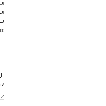
الب
الت
للت
88
حطب
الج
نار
ال
لا 
كن 
تقي