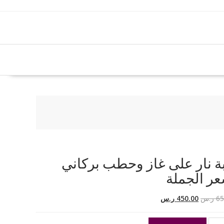
 نار على غاز وحطب بركاني
ر الجملة
السعر
السعر
65
ر.س
450.00
ر.س
الأصلي
الحالي
هو:
هو: