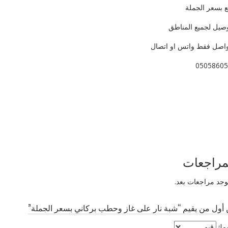
يع بسعر الجملة
وصيل لجميع المناطق
واصل فقط واتس او اتصال
05058605
 صناعي ضد النار حطب صناعي على الغاز حطب حاتم منقل نار حاتم منقل الر
وف خميس مشيط نجران حائل حايل حفرالباطن سكاكا عرعر وادي الدواسر الدمام ا
 حاتم نار الشيوخ السنيدي
مراجعات
توجد مراجعات بعد.
أول من يقيم “شبة نار على غاز وحطب بركاني بسعر الجملة”
يمك