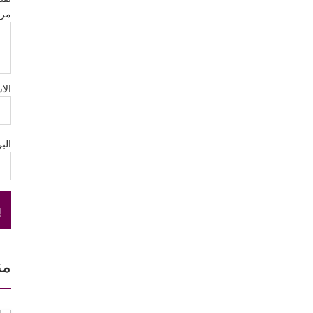
مر
الا
الب
من