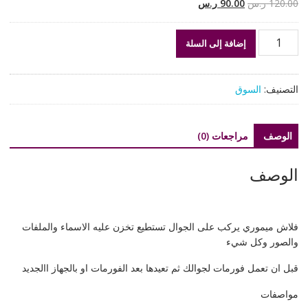
السعر
السعر
120.00
ر.س
90.00
ر.س
الأصلي
الحالي
هو:
هو:
كمية
إضافة إلى السلة
120.00 ر.س.
90.00 ر.س.
فلاش
ميموري
خارجي
التصنيف:
السوق
للجول
وداعا
لضياع
الوصف
مراجعات (0)
الملفات
والصور
الوصف
فلاش ميموري يركب على الجوال تستطيع تخزن عليه الاسماء والملفات
والصور وكل شيء
قبل ان تعمل فورمات لجوالك ثم تعيدها بعد الفورمات او بالجهاز االجديد
مواصفات