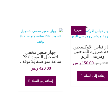
تخفيض!
ز قياس الاوكسجين
دم ضرورة للمدخنين
جهاز صغير مخفي
ومرضى الربو
لتسجيل الصوت 282
ساعة متواصلة بلا توقف
السعر
السعر
150.00
ر.س
250
ر.س
الأصلي
الحالي
420.00
ر.س
هو:
هو:
إضافة إلى السلة
250.00 ر.س.
150.00 ر.س.
إضافة إلى السلة