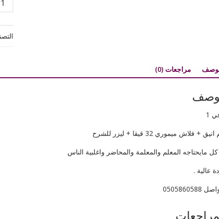
قلم
المعل
:
التصن
فلاش
ميمو
+ليزر
لوصف
مراجعات (0)
شرح
وصف
نيق + فلاش ميموري 32 قيقا + ليزر للشرح
كل مايحتاجه المعلم والمعلمة والمحاضر واغلبية الناس
ة عالية .
ل 0505860588
مراجعات