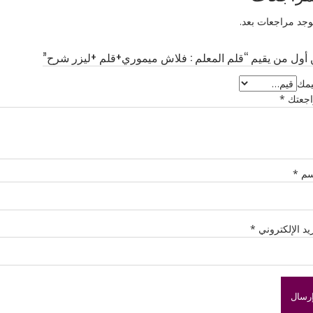
توجد مراجعات بعد.
أول من يقيم “قلم المعلم : فلاش ميموري+قلم +ليزر شرح”
يمك
اجعتك
*
سم
*
ريد الإلكتروني
*