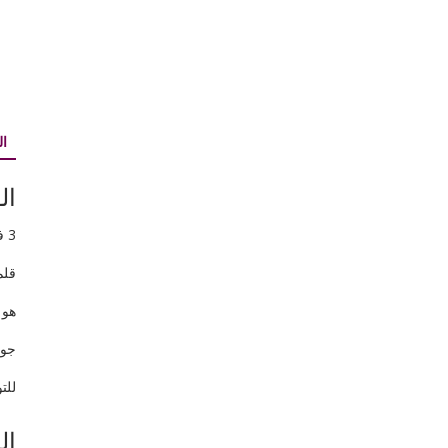
ا
ال
3 في 1
قلم ا
هو 
جود
للتواص
ال