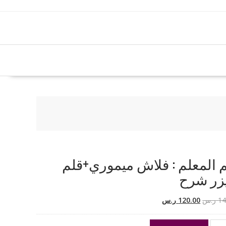
 المعلم : فلاش ميموري+قلم
زر شرح
السعر
السعر
14
ر.س
120.00
ر.س
الأصلي
الحالي
هو:
هو: