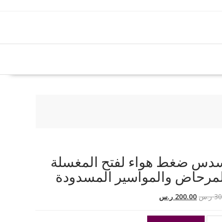
دس ضغط هواء لفتح المغسلة
مرحاض والمواسير المسدودة
السعر
السعر
30
ر.س
200.00
ر.س
الأصلي
الحالي
هو:
هو: