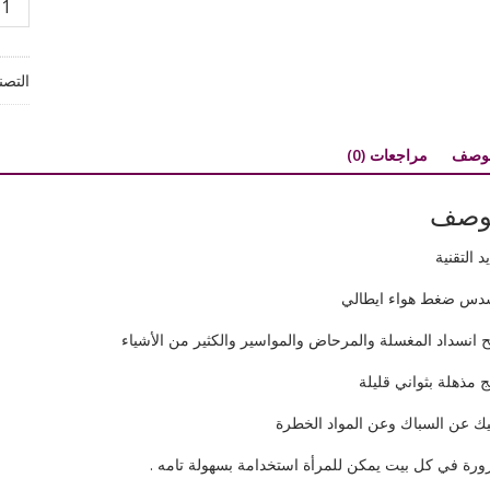
مسد
ضغط
هواء
التصن
لفتح
المغس
والم
لوصف
مراجعات (0)
والمو
المسد
وصف
د التقنية
س ضغط هواء ايطالي
ح انسداد المغسلة والمرحاض والمواسير والكثير من الأشياء
ئج مذهلة بثواني قليلة
يك عن السباك وعن المواد الخطرة
رة في كل بيت يمكن للمرأة استخدامة بسهولة تامه .