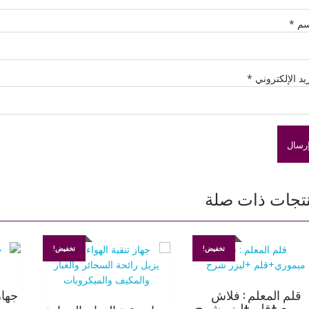
سم
*
ريد الإلكتروني
*
تجات ذات صلة
تخفيض!
تخفيض!
قلم المعلم : فلاش
موري+قلم +ليزر شرح