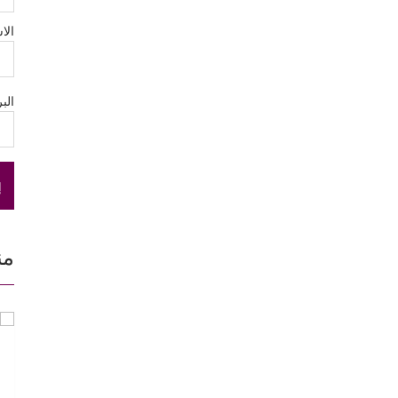
الا
الب
من
مي