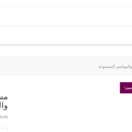
المواسير المسدودة
فيض!
مس
وال
0.00
كمية