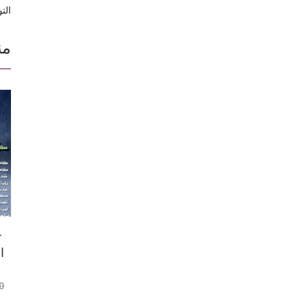
التو
من
ك
ا
0