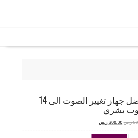
افضل جهاز تغيير الصوت الى 14
ت بشري
السعر
السعر
50
ر.س
300.00
ر.س
الأصلي
الحالي
هو:
هو: