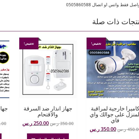
اصل فقط واتس او اتصال 0505860588
تجات ذات صلة
تخفيض!
تخفيض!
اميرا خارجية لمراقبة
جهاز انذار ضد السرقة
جها
لمنزل على جوالك واي
والاقتحام
ش
فاي
السعر
السعر
250.00
ر.س
350.00
ر.س
.00
السعر
السعر
350.00
ر.س
450.0
ر.س
الأصلي
الحالي
الأصلي
الحالي
هو:
هو: