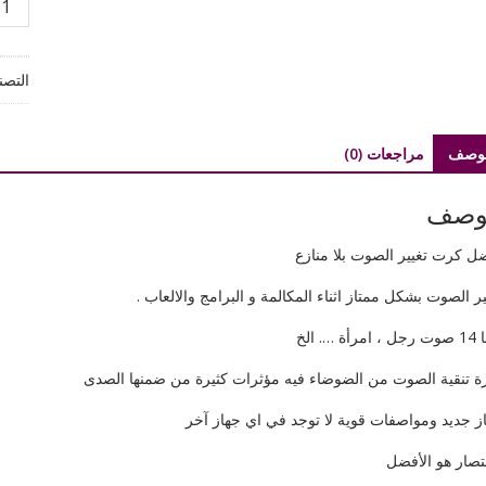
افضل
جهاز
تغيير
التصن
الصو
الى
14
لوصف
مراجعات (0)
صوت
بشري
وصف
ل كرت تغيير الصوت بلا منازع
ير الصوت بشكل ممتاز اثناء المكالمة و البرامج والالعاب .
رأة …. الخ
ة تنقية الصوت من الضوضاء فيه مؤثرات كثيرة من ضمنها الصدى
ز جديد ومواصفات قوية لا توجد في اي جهاز آخر
تصار هو الأفضل